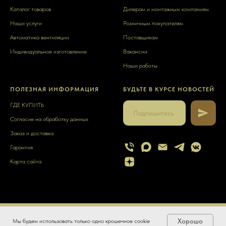
Каталог товаров
Дилерам и монтажным компаниям
Наши услуги
Розничным покупателям
Автоматика вентиляции
Поставщикам
Индивидуальное изготовление
Вакансии
Наши работы
ПОЛЕЗНАЯ ИНФОРМАЦИЯ
БУДЬТЕ В КУРСЕ НОВОСТЕЙ
ГДЕ КУПИТЬ
Согласие на обработку данных
Заказ и доставка
Гарантия
Карта сайта
© 2025 ИНН 640701162516
ИП Вилков Илья Дмитриевич
Хорошо
Мы будем использовать только одно крошечное cookie
ГЛАВНАЯ
КАТАЛОГ
УСЛУГИ
КОНТАКТЫ