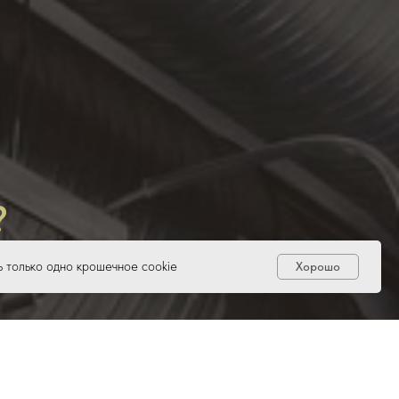
?
 только одно крошечное cookie
Хорошо