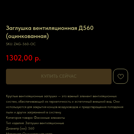
Заглушка вентиляционная Д560
(оцинкованная)
SKU:
ZAG-560-OC
1302,00
р.
КУПИТЬ СЕЙЧАС
Круглые вентиляционные заглушки — это важный элемент вентиляционных
систем, обеспечивающий их герметичность и эстетичный внешний вид. Они
используются для закрытия концов воздуховодов и предотвращения попадания
пыли и других загрязнений в систему.
Категория товара: Фасонные элементы
Тип изделия: Заглушки вентиляционные
Диаметр (мм): 560
Материал: Оцинкованная сталь