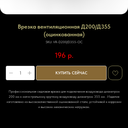
Врезка вентиляционная Д200/Д355
(оцинкованная)
SKU:
VR-D200/D355-OC
196
р.
КУПИТЬ СЕЙЧАС
Профессиональная седловая врезка для подключения воздуховода диаметром
200 мм к магистральному круглому воздуховоду диаметром 355 мм . Изделие
изготовлено из высококачественной оцинкованной стали, устойчивой к коррозии
и высоким механическим нагрузкам.