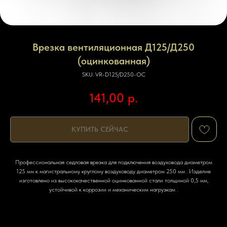
Врезка вентиляционная Д125/Д250
(оцинкованная)
SKU:
VR-D125/D250-OC
141,00
р.
КУПИТЬ СЕЙЧАС
Профессиональная седловая врезка для подключения воздуховода диаметром
125 мм к магистральному круглому воздуховоду диаметром 250 мм . Изделие
изготовлено из высококачественной оцинкованной стали толщиной 0,5 мм,
устойчивой к коррозии и механическим нагрузкам .