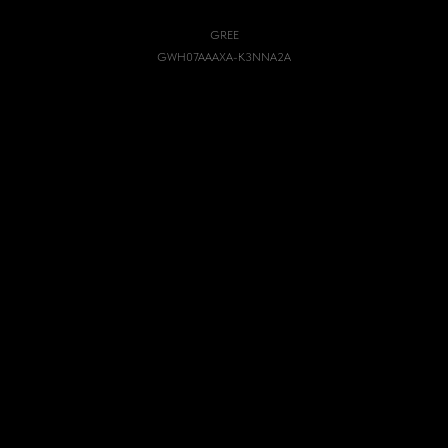
K3NNA2A (комплект BORA)
GREE
GWH07AAAXA-K3NNA2A
41300,00
р.
КУПИТЬ СЕЙЧАС
Инвертор: Нет
Сплит-системы: Настенные
Завод изготовитель: Gree
Мощность (kBTU): 7
Цвет: Белый