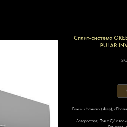
Сплит-система GR
PULAR IN
SK
Режим «Ночной» (sleep); «Плавн
Авторестарт; Пульт ДУ с воз
Разморозка