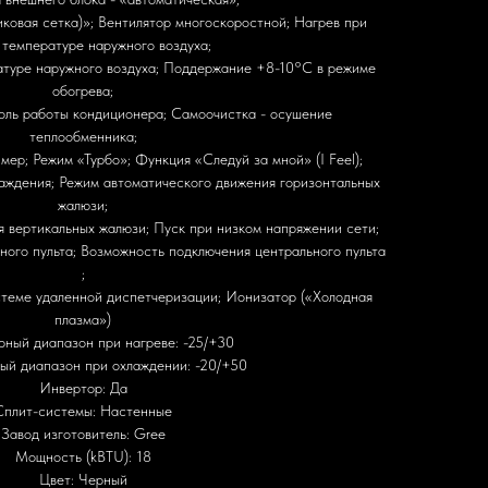
ковая сетка)»; Вентилятор многоскоростной; Нагрев при
 температуре наружного воздуха;
туре наружного воздуха; Поддержание +8-10°С в режиме
обогрева;
оль работы кондиционера; Самоочистка - осушение
теплообменника;
ер; Режим «Турбо»; Функция «Следуй за мной» (I Feel);
аждения; Режим автоматического движения горизонтальных
жалюзи;
 вертикальных жалюзи; Пуск при низком напряжении сети;
ого пульта; Возможность подключения центрального пульта
;
стеме удаленной диспетчеризации; Ионизатор («Холодная
плазма»)
рный диапазон при нагреве: -25/+30
ый диапазон при охлаждении: -20/+50
Инвертор: Да
Сплит-системы: Настенные
Завод изготовитель: Gree
Мощность (kBTU): 18
Цвет: Черный