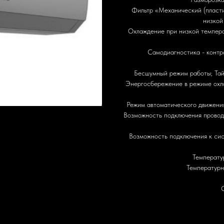
Фильтр «Механический (пласти
низкой
Охлаждение при низкой темпера
Самодиагностика - контр
Бесшумный режим работы; Тайм
Энергосбережение в режиме охл
Режим автоматического движения
Возможность подключения проводн
Возможность подключения к си
Температу
Температурн