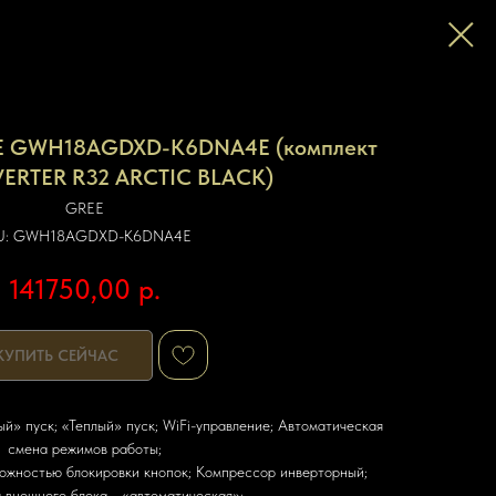
EE GWH18AGDXD-K6DNA4E (комплект
VERTER R32 ARCTIC BLACK)
GREE
U:
GWH18AGDXD-K6DNA4E
141750,00
р.
КУПИТЬ СЕЙЧАС
ый» пуск; «Теплый» пуск; WiFi-управление; Автоматическая
смена режимов работы;
можностью блокировки кнопок; Компрессор инверторный;
 внешнего блока - «автоматическая»;