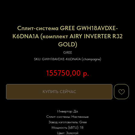
Сплит-система GREE GWH18AVDXE-
K6DNA1A (комплект AIRY INVERTER R32
GOLD)
GREE
SKU:
GWH18AVDXE-K6DNA1A (champagne)
155750,00
р.
КУПИТЬ СЕЙЧАС
Инвертор: Да
Сплит-системы: Настенные
Завод изготовитель: Gree
Мощность (kBTU): 18
Цвет: Золотой