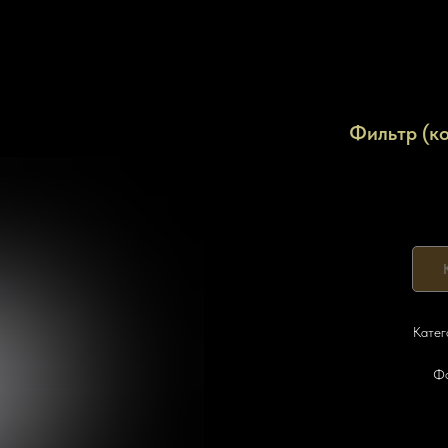
Фильтр (к
Катег
Фо